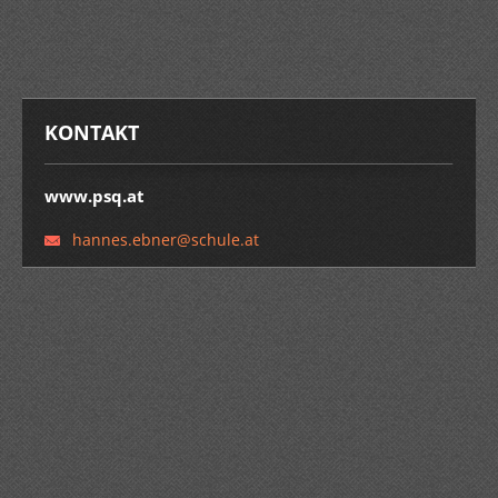
KONTAKT
www.psq.at
hannes.e
bner@sch
ule.at