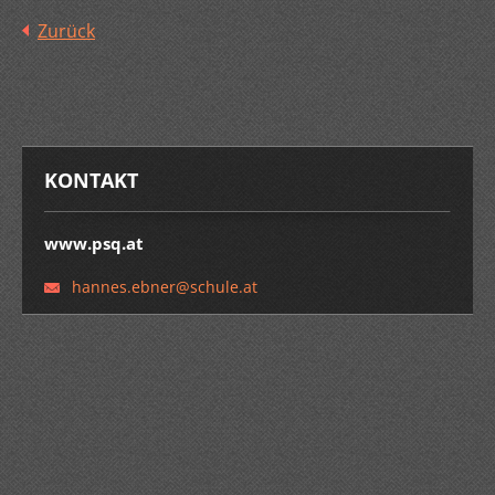
Zurück
KONTAKT
www.psq.at
hannes.e
bner@sch
ule.at